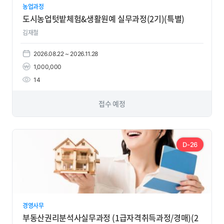
농업과정
도시농업텃밭체험&생활원예 실무과정(2기)(특별)
김재철
2026.08.22 ~ 2026.11.28
1,000,000
14
접수 예정
D-26
경영사무
부동산권리분석사실무과정 (1급자격취득과정/경매)(2