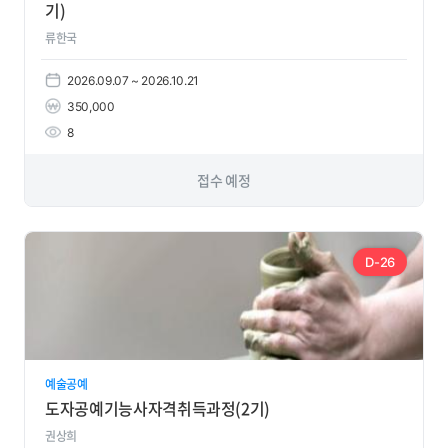
기)
류한국
2026.09.07 ~ 2026.10.21
350,000
8
접수 예정
D-26
예술공예
도자공예기능사자격취득과정(2기)
권상희