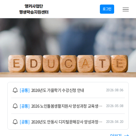
메
로그인
뉴
메
인
화
면
공
[공통]
2026년도 가을학기 수강신청 안내
2026.08.06
지
사
공
[공통]
2026 노인돌봄생활지원사 양성과정 교육생 모집 안내
2026.05.08
항
지
사
공
[공통]
2026년도 안동시 디지털문해강사 양성과정 모집 안내
2026.04.20
항
지
사
더보기