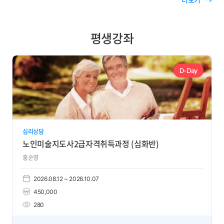
항
평생강좌
D-Day
심리상담
노인미술지도사2급자격취득과정 (심화반)
홍순영
2026.08.12 ~ 2026.10.07
450,000
280