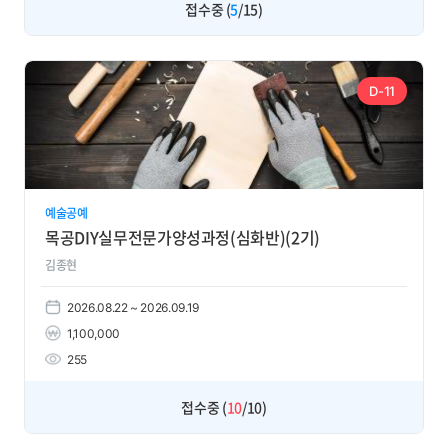
접수중 (
5
/15)
D-11
예술공예
목공DIY실무전문가양성과정(심화반)(2기)
김종현
2026.08.22 ~ 2026.09.19
1,100,000
255
접수중 (
10
/10)